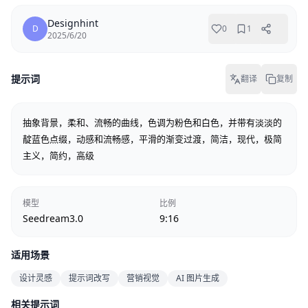
Designhint
D
0
1
2025/6/20
提示词
翻译
复制
抽象背景，柔和、流畅的曲线，色调为粉色和白色，并带有淡淡的
靛蓝色点缀，动感和流畅感，平滑的渐变过渡，简洁，现代，极简
主义，简约，高级
模型
比例
Seedream3.0
9:16
适用场景
设计灵感
提示词改写
营销视觉
AI 图片生成
相关提示词