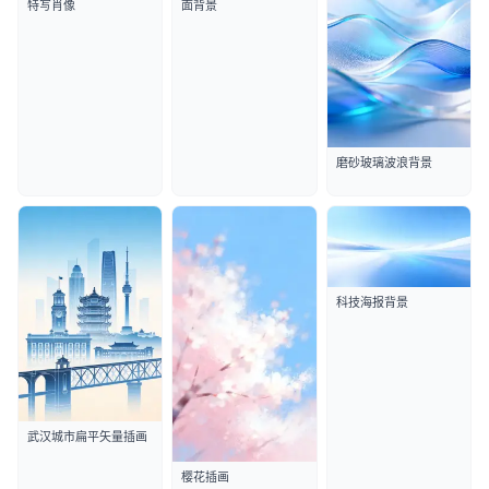
特写肖像
面背景
磨砂玻璃波浪背景
科技海报背景
武汉城市扁平矢量插画
樱花插画