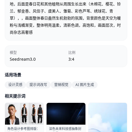
地，后面是春日花和其他植物从周围生长出来（木棉花、樱花、铃
兰、郁金香、风信子、虞美人、雏菊、彩色芦苇、绣球花、青
草），，画面整体春日盎然生机勃勃的氛围，背景颜色是天空为暖
粉与浅橘渐变，整体明亮温柔，清新色调，高饱和，画面层次，时
尚杂志高奢感
模型
比例
Seedream3.0
3:4
适用场景
设计灵感
提示词改写
营销视觉
AI 图片生成
相关提示词
角色设计参考图排版：
深色未来科技感抽象封