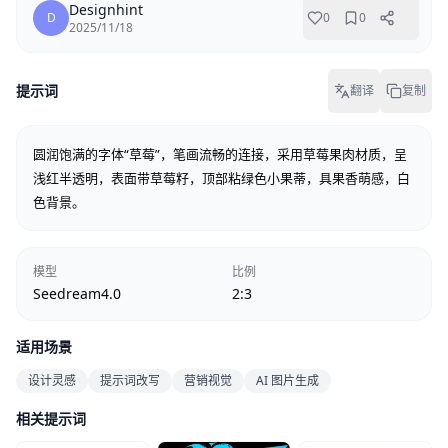
Designhint
D
0
0
2025/11/18
提示词
翻译
复制
圆润饱满的字体“草莓”，笔画流畅的连接，采用草莓果肉材质，呈
浅红半透明，表面带草莓籽，顶部粘绿色小果蒂，具果香萌感，白
色背景。
模型
比例
Seedream4.0
2:3
适用场景
设计灵感
提示词改写
营销视觉
AI 图片生成
相关提示词