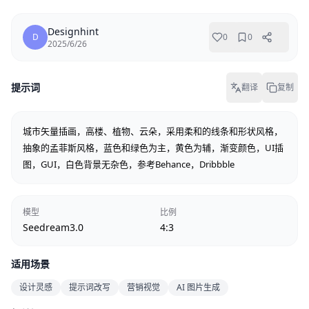
Designhint
D
0
0
2025/6/26
提示词
翻译
复制
城市矢量插画，高楼、植物、云朵，采用柔和的线条和形状风格，
抽象的孟菲斯风格，蓝色和绿色为主，黄色为辅，渐变颜色，UI插
图，GUI，白色背景无杂色，参考Behance，Dribbble
模型
比例
Seedream3.0
4:3
适用场景
设计灵感
提示词改写
营销视觉
AI 图片生成