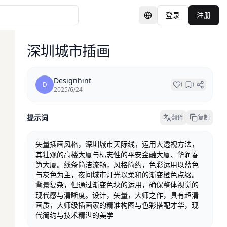
登录
注册
切换语言
深圳城市插画
Designhint
D
0
0
2025/6/24
提示词
翻译
复制
矢量插画风格，深圳城市天际线，运用大透视方法，
其壮观的高楼大厦与标志性的平安金融大厦、华润春
笋大厦。线条简洁流畅，风格简约，色彩运用以蓝色
与灰色为主，夜间城市灯光以柔和的渐变橙色点缀。
背景复杂，但通过渐变色块的运用，确保整体视觉的
现代感与清晰度。设计，矢量，大师之作，具有超清
画质，大师级插画家的精准构图与色彩搭配才华，现
代简约与技术精湛的美学