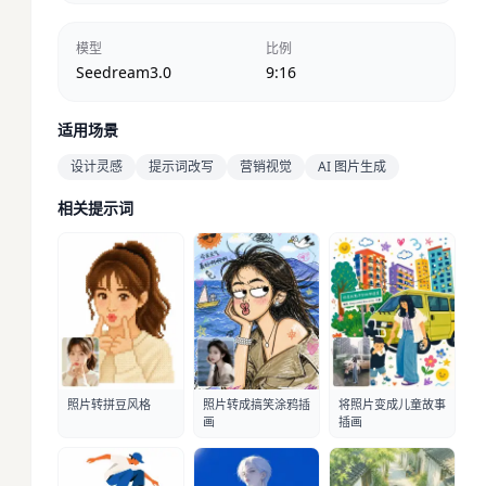
模型
比例
Seedream3.0
9:16
适用场景
设计灵感
提示词改写
营销视觉
AI 图片生成
相关提示词
照片转拼豆风格
照片转成搞笑涂鸦插
将照片变成儿童故事
画
插画