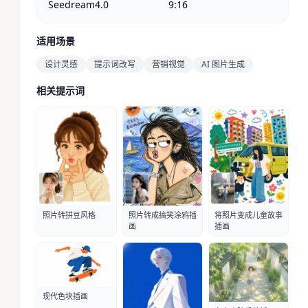
Seedream4.0
9:16
适用场景
设计灵感
提示词改写
营销视觉
AI 图片生成
相关提示词
照片转拼豆风格
照片转成搞笑涂鸦插
将照片变成儿童故事
画
插画
现代色块插画