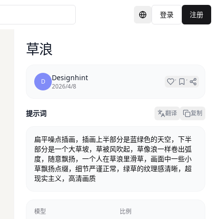
登录
注册
切换语言
草浪
Designhint
D
1
1
2026/4/8
提示词
翻译
复制
扁平噪点插画，插画上半部分是蓝绿色的天空，下半
部分是一个大草坡，草被风吹起，草像浪一样卷出弧
度，随意飘扬，一个人在草浪里滑草，画面中一些小
草飘扬点缀，细节严谨正常，绿草的纹理感清晰，超
现实主义，高清画质
模型
比例