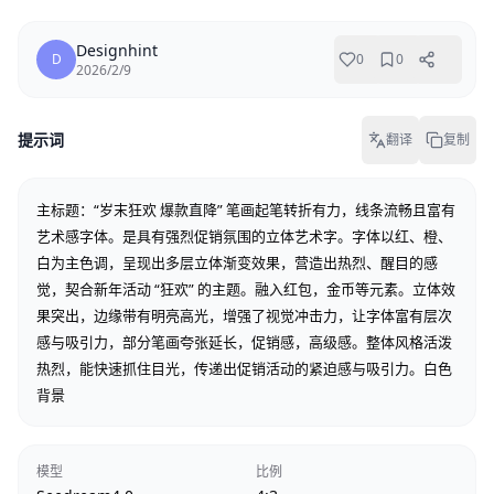
Designhint
D
0
0
2026/2/9
提示词
翻译
复制
主标题：“岁末狂欢 爆款直降” 笔画起笔转折有力，线条流畅且富有
艺术感字体。是具有强烈促销氛围的立体艺术字。字体以红、橙、
白为主色调，呈现出多层立体渐变效果，营造出热烈、醒目的感
觉，契合新年活动 “狂欢” 的主题。融入红包，金币等元素。立体效
果突出，边缘带有明亮高光，增强了视觉冲击力，让字体富有层次
感与吸引力，部分笔画夸张延长，促销感，高级感。整体风格活泼
热烈，能快速抓住目光，传递出促销活动的紧迫感与吸引力。白色
背景
模型
比例