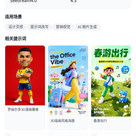
Seedream4.0
4:3
适用场景
设计灵感
提示词改写
营销视觉
AI 图片生成
相关提示词
罗纳尔多3D漫画雕像
3D插画风格海报
春游出行