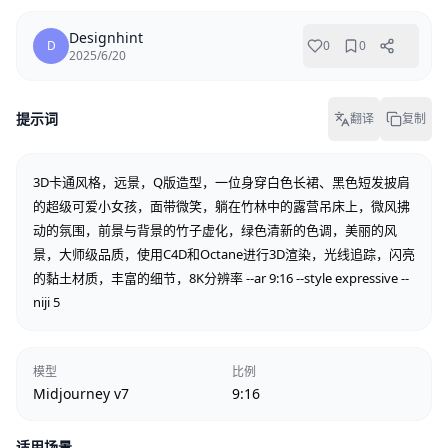
Designhint
D
0
0
2025/6/20
提示词
翻译
复制
3D卡通风格，远景，Q版造型，一位身穿白色长裙、黑色短发披肩
的超级可爱小女孩，面带微笑，躺在竹林中的露营吊床上，微风拂
动的氛围，前景与背景的竹子虚化，绿色清新的色调，美丽的风
景，大师级品质，使用C4D和Octane进行3D渲染，光线追踪，闪亮
的黏土材质，丰富的细节，8K分辨率 --ar 9:16 --style expressive --
niji 5
模型
比例
Midjourney v7
9:16
适用场景