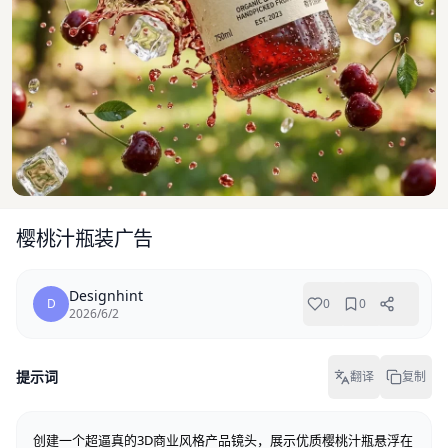
樱桃汁瓶装广告
Designhint
D
0
0
2026/6/2
提示词
翻译
复制
创建一个超逼真的3D商业风格产品镜头，展示优质樱桃汁瓶悬浮在