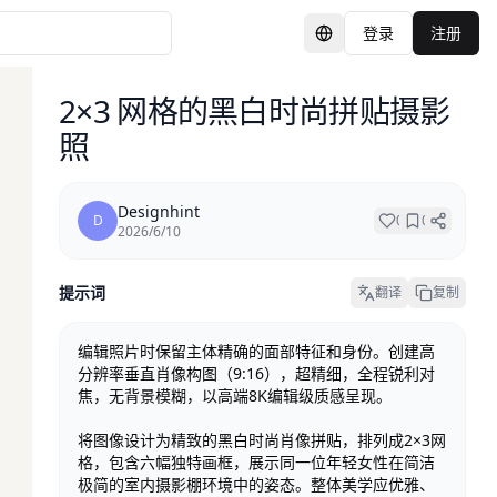
登录
注册
切换语言
2×3 网格的黑白时尚拼贴摄影
照
Designhint
D
0
0
2026/6/10
提示词
翻译
复制
编辑照片时保留主体精确的面部特征和身份。创建高
分辨率垂直肖像构图（9:16），超精细，全程锐利对
焦，无背景模糊，以高端8K编辑级质感呈现。

将图像设计为精致的黑白时尚肖像拼贴，排列成2×3网
格，包含六幅独特画框，展示同一位年轻女性在简洁
极简的室内摄影棚环境中的姿态。整体美学应优雅、