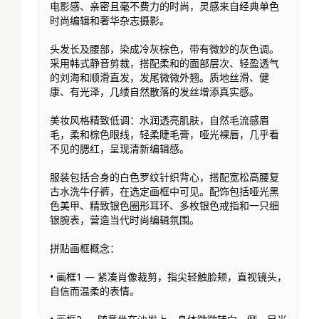
电影感、亲密且毫不费力的时尚，灵感来自经典单色
时尚编辑和奢华杂志摄影。

头发长及腰部，染成冷灰棕色，带有微妙的灰色调。
采用韩式静音剪裁，搭配柔和的面部层次、轻盈透气
的刘海和顺滑直发，发尾微微外翘。质地丝滑、健
康、有光泽，几缕自然散落的发丝增添真实感。

美妆风格精致低调：水润透亮肌肤，自然毛流感眉
毛，柔和棕色眼线，轻柔睫毛膏，哑光裸唇，几乎看
不见的腮红，呈现清新编辑感。

服装包括合身的白色罗纹针织背心，搭配宽松高腰复
古水洗牛仔裤，在选定画框中可见。配饰包括哑光黑
色美甲、精致银色圈形耳环、多枚银色戒指和一只细
银腕表，营造当代时尚编辑氛围。

拼贴画框概念：

• 画框1 — 紧凑肖像裁剪，指尖轻触脸颊，直视镜头，
自信而温柔的表情。
