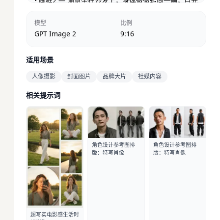
• 画框2 — 随意坐在沙发上，身体微微转向一侧，目光
移开镜头，陷入沉思。

模型
比例
• 画框3 — 放松的斜躺姿势，一条腿弯曲，舒适地倚靠
GPT Image 2
9:16
手臂，形成优雅的编辑轮廓。

• 画框4 — 双臂举过头顶，姿态开放自信，微微后仰，
适用场景
展现毫不费力的自信。

人像摄影
封面图片
品牌大片
社媒内容
• 画框5 — 情感特写肖像，头部微倾，闭眼，强调平静
相关提示词
与内省。

• 画框6 — 正面坐姿构图，表情沉稳，头发轻微动态，
营造自然随性感。

角色设计参考图排
角色设计参考图排
环境刻意简洁：浅色调摄影棚墙壁，中性沙发选择性
版：特写肖像
版：特写肖像
出现在某些画框中。背景应衬托主体而不分散注意
力。

光线柔和漫射，类似专业摄影棚中的自然窗光。柔和
的定向阴影营造深度和立体感，微弱的边缘光将头发
与背景微妙分离。避免强烈闪光或高对比度。

超写实电影感生活时