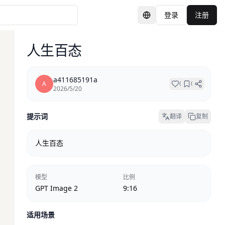
登录
注册
切换语言
人生百态
a411685191a
A
0
0
2026/5/20
提示词
翻译
复制
人生百态
模型
比例
GPT Image 2
9:16
适用场景