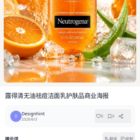
露得清无油祛痘洁面乳护肤品商业海报
Designhint
D
0
0
2026/6/3
提示词
翻译
复制