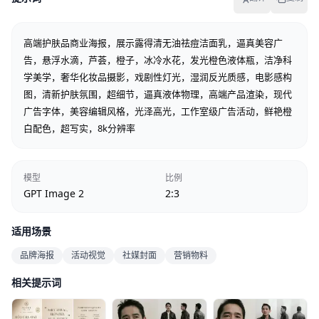
高端护肤品商业海报，展示露得清无油祛痘洁面乳，逼真美容广
告，悬浮水滴，芦荟，橙子，冰冷水花，发光橙色液体瓶，洁净科
学美学，奢华化妆品摄影，戏剧性灯光，湿润反光质感，电影感构
图，清新护肤氛围，超细节，逼真液体物理，高端产品渲染，现代
广告字体，美容编辑风格，光泽高光，工作室级广告活动，鲜艳橙
白配色，超写实，8k分辨率
模型
比例
GPT Image 2
2:3
适用场景
品牌海报
活动视觉
社媒封面
营销物料
相关提示词