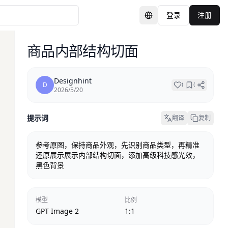
登录
注册
切换语言
商品内部结构切面
Designhint
D
0
0
2026/5/20
提示词
翻译
复制
参考原图，保持商品外观，先识别商品类型，再精准
还原展示展示内部结构切面，添加高级科技感光效，
黑色背景
模型
比例
GPT Image 2
1:1