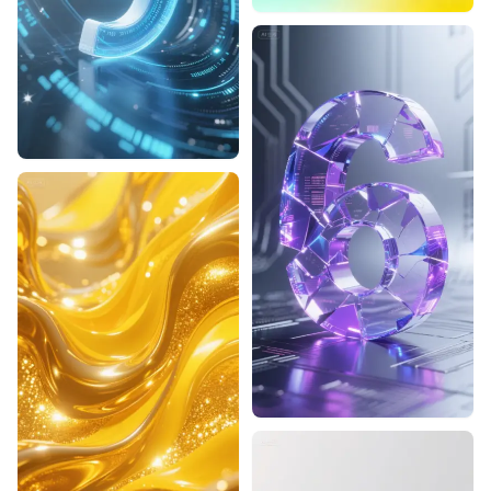
Designhint
0
1
Designhint
0
0