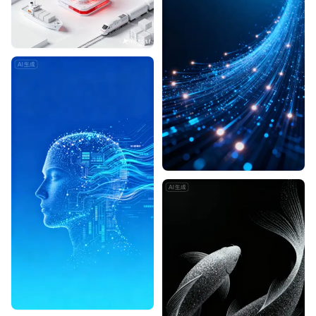
Designhint
1
0
Designhint
0
0
Designhint
1
1