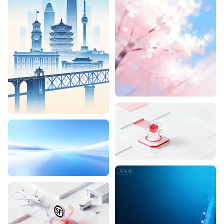
Designhint
0
0
Designhint
1
0
Designhint
0
0
Designhint
0
0