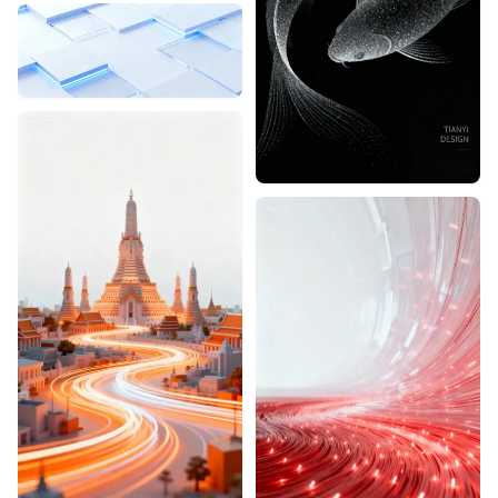
Designhint
0
1
Designhint
0
0
Designhint
0
0