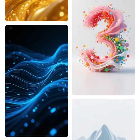
Designhint
0
0
Designhint
0
0
Designhint
0
0