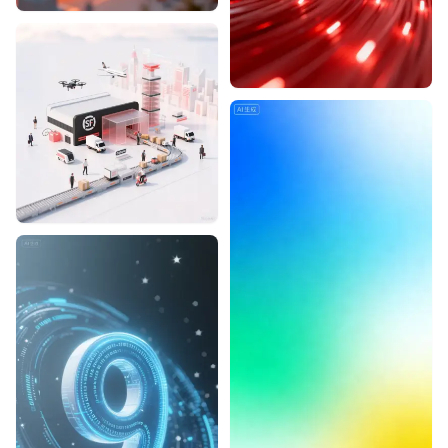
Designhint
2
1
Designhint
1
1
Designhint
1
0